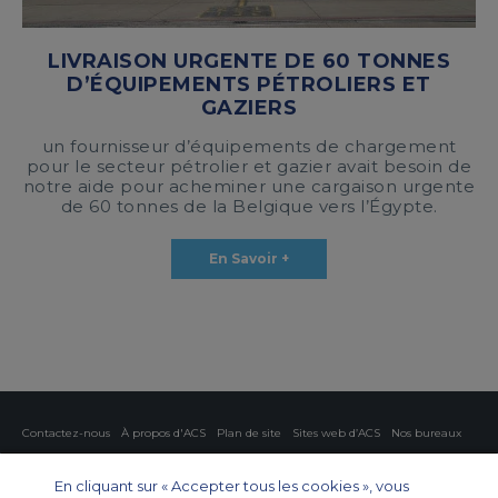
LIVRAISON URGENTE DE 60 TONNES
D’ÉQUIPEMENTS PÉTROLIERS ET
GAZIERS
un fournisseur d’équipements de chargement
pour le secteur pétrolier et gazier avait besoin de
notre aide pour acheminer une cargaison urgente
de 60 tonnes de la Belgique vers l’Égypte.
En Savoir +
Contactez-nous
À propos d'ACS
Plan de site
Sites web d’ACS
Nos bureaux
Protection de la vie privée
Politique concernant les cookies
Paramètres des cookies
En cliquant sur « Accepter tous les cookies », vous