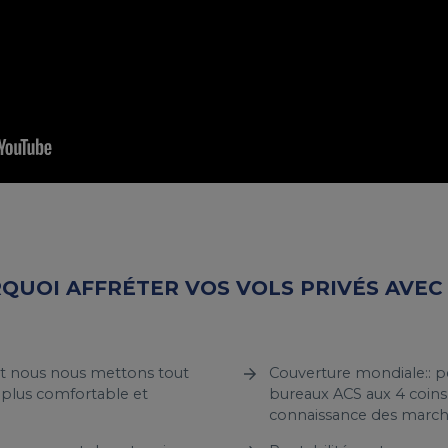
QUOI AFFRÉTER VOS VOLS PRIVÉS AVEC 
, et nous nous mettons tout
Couverture mondiale:: pe
 plus comfortable et
bureaux ACS aux 4 coin
connaissance des march