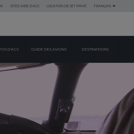
ER
SITES WEB D’ACS
LOCATION DE JET PRIVÉ
FRANÇAIS
POS D'ACS
GUIDE DES AVIONS
DESTINATIONS