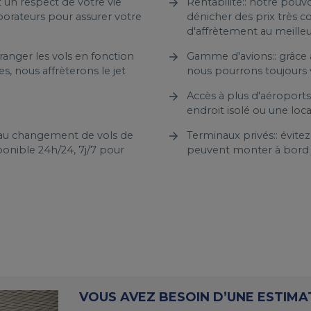
t un respect de votre vie
Rentabilité:: notre pouv
aborateurs pour assurer votre
dénicher des prix très co
d'affrètement au meille
ranger les vols en fonction
Gamme d'avions:: grâce à
, nous affrèterons le jet
nous pourrons toujours v
Accès à plus d'aéroports:
endroit isolé ou une loca
d au changement de vols de
Terminaux privés:: évitez 
ponible 24h/24, 7j/7 pour
peuvent monter à bord j
VOUS AVEZ BESOIN D’UNE ESTIMAT