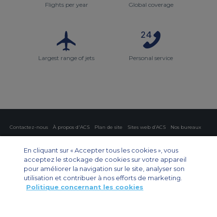
Flights per year
Global coverage
Largest range of jets
Personal service
Contactez-nous
À propos d'ACS
Plan de site
Sites web d’ACS
Nos bureaux
Protection de la vie privée
Politique concernant les cookies
Paramètres des cookies
En cliquant sur « Accepter tous les cookies », vous
acceptez le stockage de cookies sur votre appareil
Affrètement privé
Affrètement commercial
Affrètement cargo
Guide des avions
pour améliorer la navigation sur le site, analyser son
utilisation et contribuer à nos efforts de marketing.
Politique concernant les cookies
Private Charter App