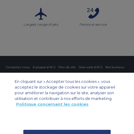
Largest range of jets
Personal service
Contactez-nous
À propos d'ACS
Plan de site
Sites web d’ACS
Nos bureaux
Protection de la vie privée
Politique concernant les cookies
Paramètres des cookies
En cliquant sur « Accepter tous les cookies », vous
acceptez le stockage de cookies sur votre appareil
Affrètement privé
Affrètement commercial
Affrètement cargo
pour améliorer la navigation sur le site, analyser son
Guide des avions
utilisation et contribuer à nos efforts de marketing.
Politique concernant les cookies
Private Charter App