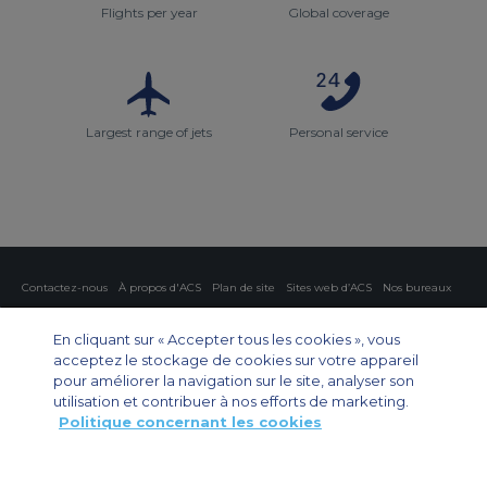
Flights per year
Global coverage
Largest range of jets
Personal service
Contactez-nous
À propos d'ACS
Plan de site
Sites web d’ACS
Nos bureaux
Protection de la vie privée
Politique concernant les cookies
Paramètres des cookies
En cliquant sur « Accepter tous les cookies », vous
acceptez le stockage de cookies sur votre appareil
Affrètement privé
Affrètement commercial
Affrètement cargo
Guide des avions
pour améliorer la navigation sur le site, analyser son
utilisation et contribuer à nos efforts de marketing.
Politique concernant les cookies
Private Charter App