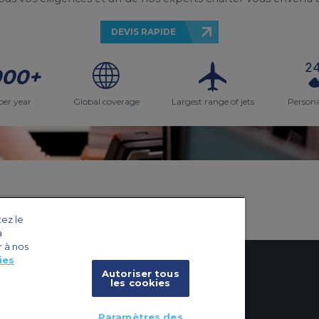
DEVIS RAPIDE
000+
per year
Global coverage
Largest range of jets
Persona
tez le
a
r à nos
ies
Autoriser tous
les cookies
x
cookies
Paramètres des