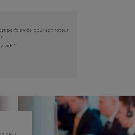
est parfois vide pour son retour
n.
à vide".
n devis.