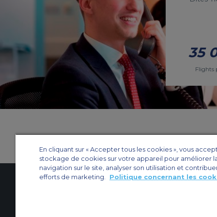
35 
Flights 
En cliquant sur « Accepter tous les cookies », vous accep
stockage de cookies sur votre appareil pour améliorer l
navigation sur le site, analyser son utilisation et contribue
efforts de marketing.
Politique concernant les cook
Contactez-nous
À propos d'ACS
Plan de site
Sites web d’ACS
Nos bureau
Protection de la vie privée
Politique concernant les cookies
Paramètres des 