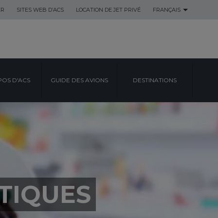
ER
SITES WEB D’ACS
LOCATION DE JET PRIVÉ
FRANÇAIS
POS D'ACS
GUIDE DES AVIONS
DESTINATIONS
TIQUES