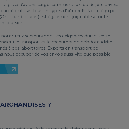
l s’agisse d’avions cargo, commerciaux, ou de jets privés,
pacité d’utiliser tous les types d’aéronefs. Notre équipe
 (On-board courier) est également joignable à toute
un coursier.
e nombreux secteurs dont les exigences durant cette
enaient le transport et la manutention hebdomadaire
inés à des laboratoires. Experts en transport de
 nous occuper de vos envois aussi vite que possible.
E
MARCHANDISES ?
 vous accèderez à des sites où les liaisons sont rares