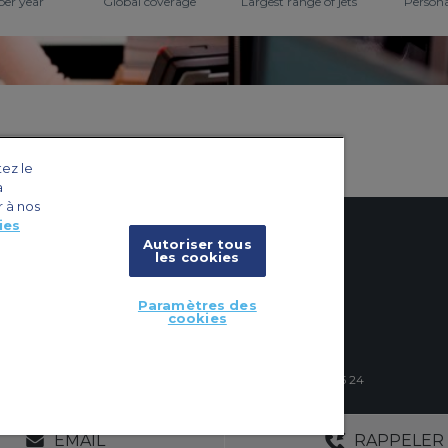
per year
Global coverage
Largest range of jets
Persona
tez le
a
r à nos
ies
Autoriser tous
les cookies
x
cookies
Paramètres des
cookies
vions
4 Schuman Roundabout, 1040 Brussels, Belgium | +32 2 886 15 24
S
SANS ENGAGEMENT
25 ANS D’EXPÉR
EMAIL
RAPPELER