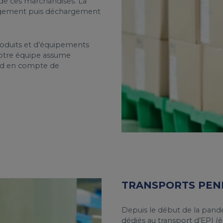
 de ces marchandises. La
argement puis déchargement
oduits et d’équipements
otre équipe assume
rend en compte de
TRANSPORTS PEND
Depuis le début de la pand
dédiés au transport d’EPI (é