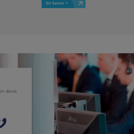
En Savoir +
n devis.