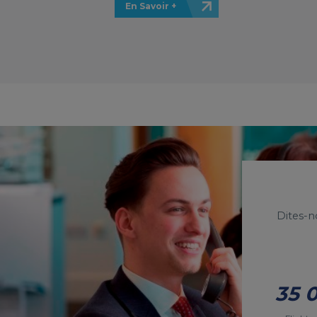
En Savoir +
Dites-n
35 