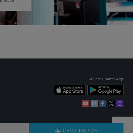
l service
Private Charter App
IENCE
DISPONIBLES 24H/24, 7J/7
DEVIS RAPIDE