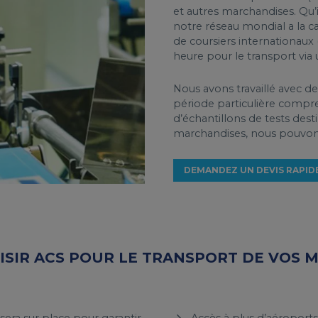
et autres marchandises. Qu’i
notre réseau mondial a la ca
de coursiers internationaux
heure pour le transport via 
Nous avons travaillé avec d
période particulière compr
d’échantillons de tests dest
marchandises, nous pouvons
DEMANDEZ UN DEVIS RAPID
SIR ACS POUR LE TRANSPORT DE VOS 
era sur place pour garantir
Accès à plus d’aéroports: