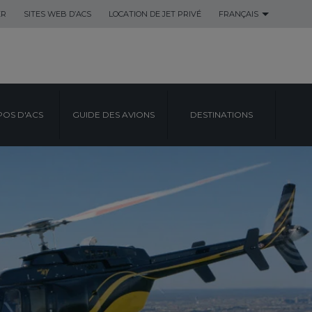
ER
SITES WEB D’ACS
LOCATION DE JET PRIVÉ
FRANÇAIS
POS D'ACS
GUIDE DES AVIONS
DESTINATIONS