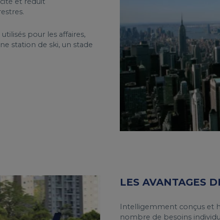
ité et réduit
estres.
ilisés pour les affaires,
e station de ski, un stade
LES AVANTAGES D
Intelligemment conçus et 
nombre de besoins individu