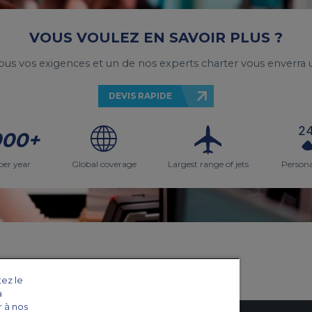
VOUS VOULEZ EN SAVOIR PLUS ?
ous vos exigences et un de nos experts charter vous enverra u
DEVIS RAPIDE
000+
per year
Global coverage
Largest range of jets
Persona
tez le
a
r à nos