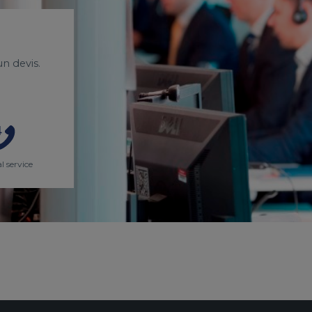
n devis.
l service