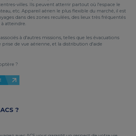
ntres-villes. Ils peuvent atterrir partout où l'espace le
teau, etc. Appareil aérien le plus flexible du marché, il est
voyages dans des zones reculées, des lieux très fréquentés
 à atteindre.
associés à d'autres missions, telles que les évacuations
prise de vue aérienne, et la distribution d'aide
optère ?
E
ACS ?
 voyagez avec ACS vous garantit un respect de votre vie