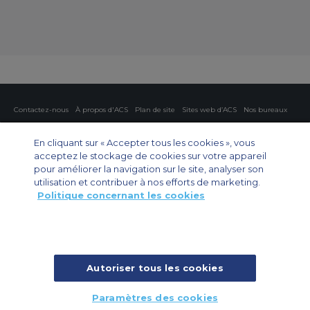
Contactez-nous
À propos d'ACS
Plan de site
Sites web d’ACS
Nos bureaux
Protection de la vie privée
Politique concernant les cookies
Paramètres des cookies
En cliquant sur « Accepter tous les cookies », vous
acceptez le stockage de cookies sur votre appareil
Affrètement privé
Affrètement commercial
Affrètement cargo
Guide des avions
pour améliorer la navigation sur le site, analyser son
utilisation et contribuer à nos efforts de marketing.
Politique concernant les cookies
Private Charter App
Autoriser tous les cookies
© 2026 ACS Air Charter Brussels S.R.L, Levels 0, 5 & 6, Schuman 3, 2-4
Paramètres des cookies
Schuman Roundabout, 1040 Brussels, Belgium | +32 2 886 15 24