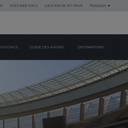
ER
SITES WEB D’ACS
LOCATION DE JET PRIVÉ
FRANÇAIS
POS D'ACS
GUIDE DES AVIONS
DESTINATIONS