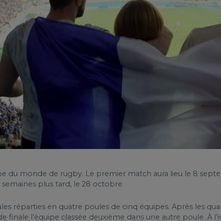
Coupe du monde de rugby. Le premier match aura lieu le 8 sep
 semaines plus tard, le 28 octobre.
ales réparties en quatre poules de cinq équipes. Après les qu
e finale l’équipe classée deuxième dans une autre poule. À l’