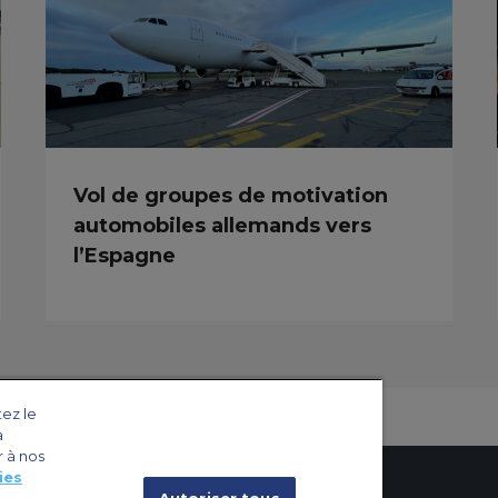
Vol de groupes de motivation
automobiles allemands vers
l’Espagne
tez le
a
r à nos
ies