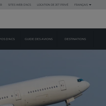
ER
SITES WEB D’ACS
LOCATION DE JET PRIVÉ
FRANÇAIS
POS D'ACS
GUIDE DES AVIONS
DESTINATIONS