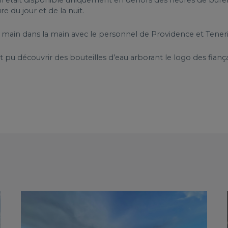
u’il était disponible uniquement en dehors des heures de bureau
e du jour et de la nuit.
llé main dans la main avec le personnel de Providence et Tene
nt pu découvrir des bouteilles d’eau arborant le logo des fiança