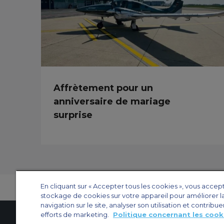
Affrètement pour un
anniversaire de mariage
surprise
En cliquant sur « Accepter tous les cookies », vous accep
stockage de cookies sur votre appareil pour améliorer l
navigation sur le site, analyser son utilisation et contribue
efforts de marketing.
Politique concernant les cook