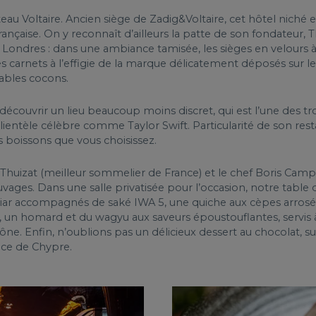
eau Voltaire. Ancien siège de Zadig&Voltaire, cet hôtel niché e
nçaise. On y reconnaît d’ailleurs la patte de son fondateur, 
 Londres : dans une ambiance tamisée, les sièges en velours 
s carnets à l’effigie de la marque délicatement déposés sur l
tables cocons.
écouvrir un lieu beaucoup moins discret, qui est l’une des troi
clientèle célèbre comme Taylor Swift. Particularité de son res
s boissons que vous choisissez.
er Thuizat (meilleur sommelier de France) et le chef Boris Ca
euvages. Dans une salle privatisée pour l’occasion, notre tab
aviar accompagnés de saké IWA 5, une quiche aux cèpes arrosée
un homard et du wagyu aux saveurs époustouflantes, servis à
e. Enfin, n’oublions pas un délicieux dessert au chocolat, su
ce de Chypre.