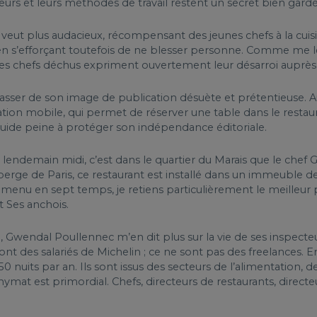
teurs et leurs méthodes de travail restent un secret bien gard
veut plus audacieux, récompensant des jeunes chefs à la cuisine
en s’efforçant toutefois de ne blesser personne. Comme me le
 des chefs déchus expriment ouvertement leur désarroi auprè
rasser de son image de publication désuète et prétentieuse. Au
tion mobile, qui permet de réserver une table dans le restaur
 Guide peine à protéger son indépendance éditoriale.
 lendemain midi, c’est dans le quartier du Marais que le chef
erge de Paris, ce restaurant est installé dans un immeuble de
 menu en sept temps, je retiens particulièrement le meilleur p
t Ses anchois.
, Gwendal Poullennec m’en dit plus sur la vie de ses inspecte
 sont des salariés de Michelin ; ce ne sont pas des freelances
 nuits par an. Ils sont issus des secteurs de l’alimentation, des
ymat est primordial. Chefs, directeurs de restaurants, directeu