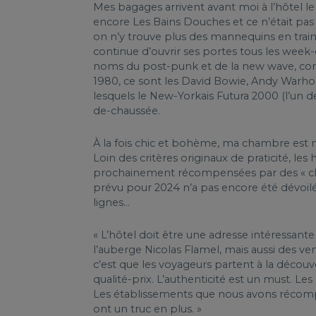
Mes bagages arrivent avant moi à l’hôtel le 
encore Les Bains Douches et ce n’était pas u
on n’y trouve plus des mannequins en train 
continue d’ouvrir ses portes tous les week
noms du post-punk et de la new wave, com
1980, ce sont les David Bowie, Andy Warhol
lesquels le New-Yorkais Futura 2000 (l’un d
de-chaussée.
À la fois chic et bohème, ma chambre est 
Loin des critères originaux de praticité, le
prochainement récompensées par des « clés
prévu pour 2024 n’a pas encore été dévoilé
lignes...
« L’hôtel doit être une adresse intéressante
l’auberge Nicolas Flamel, mais aussi des ve
c’est que les voyageurs partent à la découve
qualité-prix. L’authenticité est un must. Le
Les établissements que nous avons récompe
ont un truc en plus. »