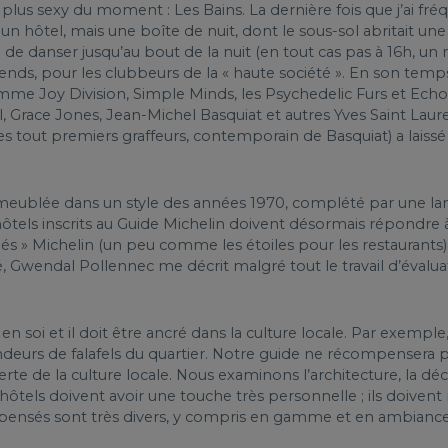
plus sexy du moment : Les Bains. La dernière fois que j’ai fréq
n hôtel, mais une boîte de nuit, dont le sous-sol abritait une 
de danser jusqu’au bout de la nuit (en tout cas pas à 16h, un 
-ends, pour les clubbeurs de la « haute société ». En son tem
me Joy Division, Simple Minds, les Psychedelic Furs et Ec
, Grace Jones, Jean-Michel Basquiat et autres Yves Saint Laur
es tout premiers graffeurs, contemporain de Basquiat) a laissé
meublée dans un style des années 1970, complété par une la
s hôtels inscrits au Guide Michelin doivent désormais répondre 
 » Michelin (un peu comme les étoiles pour les restaurants)
, Gwendal Pollennec me décrit malgré tout le travail d’évalua
 en soi et il doit être ancré dans la culture locale. Par exempl
ndeurs de falafels du quartier. Notre guide ne récompensera pa
rte de la culture locale. Nous examinons l’architecture, la déco
s hôtels doivent avoir une touche très personnelle ; ils doiven
nsés sont très divers, y compris en gamme et en ambiance (d