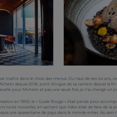
ssé maître dans le choix des menus. Du haut de ses 44 ans, ce
Michelin depuis 2018, point d’orgue de sa carrière depuis la 
ravaille pour Michelin et pas une seule fois, je n’ai changé un p
création en 1900, le « Guide Rouge » était pensé pour accomp
lors toute nouvelle), en sachant que l’idée était de faire de la
onquis une quarantaine de pays dans le monde entier. Au sein 