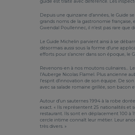
guide est traité avec déférence. Les inspec
Depuis une quinzaine d’années, le Guide se 
grands noms de la gastronomie française, 
Gwendal Poullennec, il n’est pas rare que
Le Guide Michelin parvient ainsi à se débar
désormais aussi sous la forme d’une applica
efforts pour s’ancrer dans son époque, le
Revenons-en à nos moutons culinaires... Le
l’Auberge Nicolas Flamel. Plus ancienne aub
l’esprit d’innovation de son équipe. De son
avec sa salade romaine grillée, son bacon e
Autour d’un sauternes 1994 à la robe dorée
exact. « Ils représentent 25 nationalités et
restaurant. Ils sont en déplacement 100 à 150
cercle intime connaît leur métier. Leur anon
très divers. »