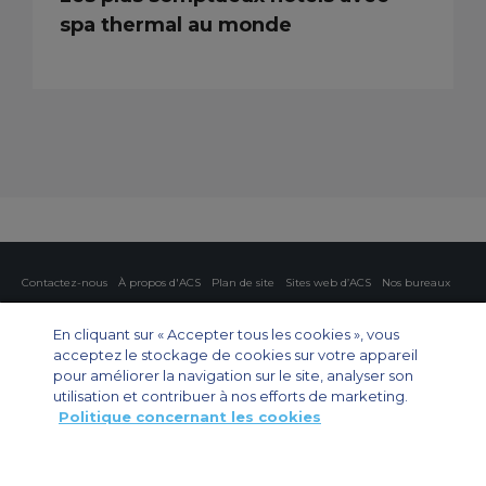
spa thermal au monde
Contactez-nous
À propos d'ACS
Plan de site
Sites web d’ACS
Nos bureaux
Protection de la vie privée
Politique concernant les cookies
Paramètres des cookies
En cliquant sur « Accepter tous les cookies », vous
acceptez le stockage de cookies sur votre appareil
Affrètement privé
Affrètement commercial
Affrètement cargo
Guide des avions
pour améliorer la navigation sur le site, analyser son
utilisation et contribuer à nos efforts de marketing.
Politique concernant les cookies
Private Charter App