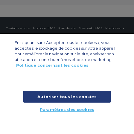
Contactez-nous
À propos d'ACS
Plan de site
Sites web d’ACS
Nos bureaux
Protection de la vie privée
Politique concernant les cookies
Paramètres des cookies
En cliquant sur « Accepter tous les cookies », vous
acceptez le stockage de cookies sur votre appareil
Affrètement privé
Affrètement commercial
Affrètement cargo
Guide des avions
pour améliorer la navigation sur le site, analyser son
utilisation et contribuer à nos efforts de marketing.
Politique concernant les cookies
Private Charter App
Autoriser tous les cookies
© 2026 ACS Air Charter Brussels S.R.L, Levels 0, 5 & 6, Schuman 3, 2-4
Paramètres des cookies
Schuman Roundabout, 1040 Brussels, Belgium | +32 2 886 15 24
APPELEZ NOUS
RAPPELER
DEVIS RAPIDE