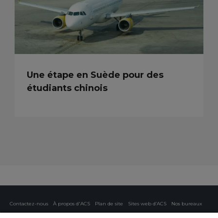
Une étape en Suède pour des
étudiants chinois
Contactez-nous
À propos d'ACS
Plan de site
Sites web d’ACS
Nos bureaux
Protection de la vie privée
Politique concernant les cookies