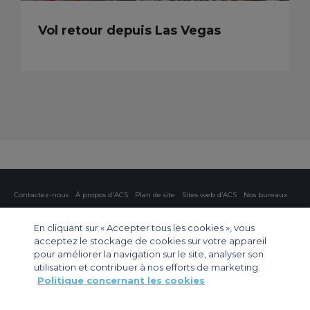
Vol retour depuis Las Vegas
Contactez-nous
À propos d'ACS
Plan de site
Sites web d’ACS
Nos bureaux
Protection de la vie privée
Politique concernant les cookies
Paramètres des cookies
En cliquant sur « Accepter tous les cookies », vous
acceptez le stockage de cookies sur votre appareil
Affrètement privé
Affrètement commercial
Affrètement cargo
Guide des avions
pour améliorer la navigation sur le site, analyser son
utilisation et contribuer à nos efforts de marketing.
Politique concernant les cookies
Private Charter App