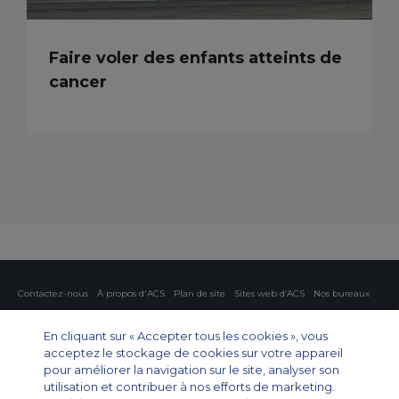
Faire voler des enfants atteints de
cancer
Contactez-nous
À propos d'ACS
Plan de site
Sites web d’ACS
Nos bureaux
Protection de la vie privée
Politique concernant les cookies
Paramètres des cookies
En cliquant sur « Accepter tous les cookies », vous
acceptez le stockage de cookies sur votre appareil
Affrètement privé
Affrètement commercial
Affrètement cargo
Guide des avions
pour améliorer la navigation sur le site, analyser son
utilisation et contribuer à nos efforts de marketing.