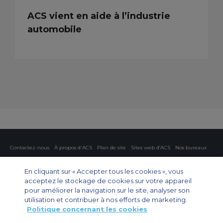
ACS vient en aide à l’industrie
automobile
Contactez-nous
À propos d'ACS
Plan de site
Sites web d’ACS
Nos bureaux
Protection de la vie privée
Politique concernant les cookies
Paramètres des cookies
En cliquant sur « Accepter tous les cookies », vous
acceptez le stockage de cookies sur votre appareil
Affrètement privé
Affrètement commercial
Affrètement cargo
pour améliorer la navigation sur le site, analyser son
Guide des avions
utilisation et contribuer à nos efforts de marketing.
Politique concernant les cookies
Private Charter App