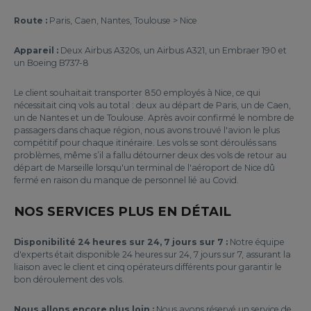
Route :
Paris, Caen, Nantes, Toulouse > Nice
Appareil :
Deux Airbus A320s, un Airbus A321, un Embraer 190 et
un Boeing B737-8
Le client souhaitait transporter 850 employés à Nice, ce qui
nécessitait cinq vols au total : deux au départ de Paris, un de Caen,
un de Nantes et un de Toulouse. Après avoir confirmé le nombre de
passagers dans chaque région, nous avons trouvé l'avion le plus
compétitif pour chaque itinéraire. Les vols se sont déroulés sans
problèmes, même s’il a fallu détourner deux des vols de retour au
départ de Marseille lorsqu'un terminal de l'aéroport de Nice dû
fermé en raison du manque de personnel lié au Covid.
NOS SERVICES PLUS EN DÉTAIL
Disponibilité 24 heures sur 24, 7 jours sur 7 :
Notre équipe
d'experts était disponible 24 heures sur 24, 7 jours sur 7, assurant la
liaison avec le client et cinq opérateurs différents pour garantir le
bon déroulement des vols.
Nous allons encore plus loin :
Nous avons réservé un service de