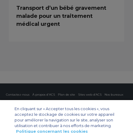
Transport d’un bébé gravement
malade pour un traitement
médical urgent
Contactez-nous
À propos d'ACS
Plan de site
Sites web d’ACS
Nos bureaux
Protection de la vie privée
Politique concernant les cookies
Paramètres des cookies
En cliquant sur « Accepter tous les cookies », vous
acceptez le stockage de cookies sur votre appareil
Affrètement privé
Affrètement commercial
Affrètement cargo
Guide des avions
pour améliorer la navigation sur le site, analyser son
utilisation et contribuer à nos efforts de marketing.
Politique concernant les cookies
Private Charter App