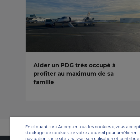
Aider un PDG très occupé à
profiter au maximum de sa
famille
En cliquant sur « Accepter tous les cookies », vous accep
stockage de cookies sur votre appareil pour améliorer l
navigation sur le site, analyser son utilisation et contribue