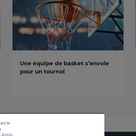
Une équipe de basket s’envole
pour un tournoi
tez le
a
r à nos