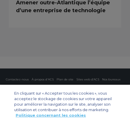
Amener outre-Atlantique l’équipe
d’une entreprise de technologie
Contactez-nous
À propos d'ACS
Plan de site
Sites web d’ACS
Nos bureaux
Protection de la vie privée
Politique concernant les cookies
Paramètres des cookies
En cliquant sur « Accepter tous les cookies », vous
acceptez le stockage de cookies sur votre appareil
Affrètement privé
Affrètement commercial
Affrètement cargo
Guide des avions
pour améliorer la navigation sur le site, analyser son
utilisation et contribuer à nos efforts de marketing.
Politique concernant les cookies
Private Charter App