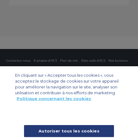
Contactez-nous
À propos d'ACS
Plan de site
Sites web d’ACS
Nos bureaux
Protection de la vie privée
Politique concernant les cookies
Paramètres des cookies
En cliquant sur « Accepter tous les cookies », vous
acceptez le stockage de cookies sur votre appareil
Affrètement privé
Affrètement commercial
Affrètement cargo
Guide des avions
pour améliorer la navigation sur le site, analyser son
utilisation et contribuer à nos efforts de marketing.
Politique concernant les cookies
Private Charter App
Autoriser tous les cookies