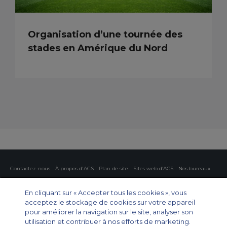
Organisation d’une tournée des
stades en Amérique du Nord
Contactez-nous
À propos d'ACS
Plan de site
Sites web d’ACS
Nos bureaux
Protection de la vie privée
Politique concernant les cookies
Paramètres des cookies
En cliquant sur « Accepter tous les cookies », vous
acceptez le stockage de cookies sur votre appareil
Affrètement privé
Affrètement commercial
Affrètement cargo
Guide des avions
pour améliorer la navigation sur le site, analyser son
utilisation et contribuer à nos efforts de marketing.