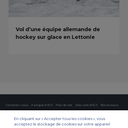
Vol d’une équipe allemande de
hockey sur glace en Lettonie
Contactez-nous
À propos d'ACS
Plan de site
Sites web d’ACS
Nos bureaux
Protection de la vie privée
Politique concernant les cookies
Paramètres des cookies
En cliquant sur « Accepter tous les cookies », vous
acceptez le stockage de cookies sur votre appareil
Affrètement privé
Affrètement commercial
Affrètement cargo