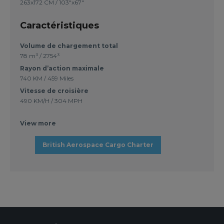
263x172 CM / 103"x67"
Caractéristiques
Volume de chargement total
78 m³ / 2754³
Rayon d’action maximale
740 KM / 459 Miles
Vitesse de croisière
490 KM/H / 304 MPH
View more
British Aerospace Cargo Charter