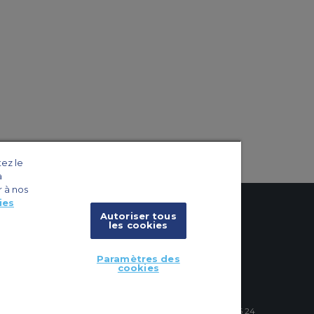
tez le
a
r à nos
ies
Autoriser tous
les cookies
x
cookies
Paramètres des
cookies
vions
4 Schuman Roundabout, 1040 Brussels, Belgium | +32 2 886 15 24