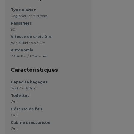
Type d’avion
Regional Jet Airliners
Passagers
90
Vitesse de croisière
827 KM/H / 515 MPH
Autonomie
2806 KM / 1744 Miles
Caractéristiques
Capacité bagages
594ft³ - 16.8m³
Toilettes
Oui
Hôtesse de l’air
Oui
Cabine pressurisée
Oui