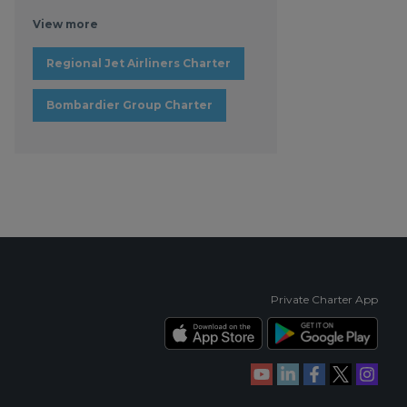
View more
Regional Jet Airliners Charter
Bombardier Group Charter
Private Charter App