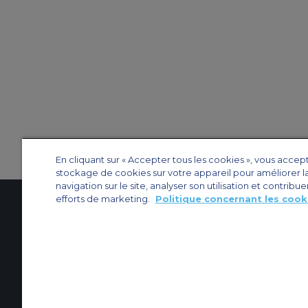
En cliquant sur « Accepter tous les cookies », vous accep
stockage de cookies sur votre appareil pour améliorer l
navigation sur le site, analyser son utilisation et contribue
efforts de marketing.
Politique concernant les cook
Contactez-nous
À propos d'ACS
Plan de site
Sites web d’ACS
Nos bureau
Protection de la vie privée
Politique concernant les cookies
Paramètres des 
Affrètement privé
Affrètement commercial
Affrètement cargo
Guide des a
© 2026 ACS Air Charter Brussels S.R.L, Levels 0, 5 & 6, Schuman 3, 2-