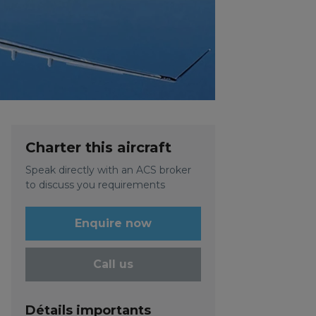
Charter this aircraft
Speak directly with an ACS broker
to discuss you requirements
Enquire now
Call us
Détails importants