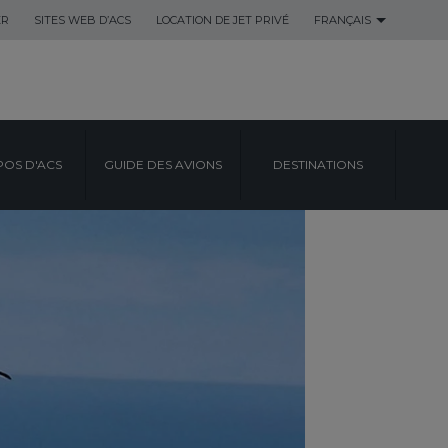
ER
SITES WEB D’ACS
LOCATION DE JET PRIVÉ
FRANÇAIS
POS D'ACS
GUIDE DES AVIONS
DESTINATIONS