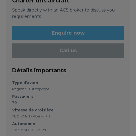
Charter this aircraft
Speak directly with an ACS broker to discuss you
requirements
Enquire now
Call us
Détails importants
Type d’avion
Regional Turboprops
Passagers
70
Vitesse de croisière
780 KM/H / 484 MPH
Autonomie
2759 KM / 1715 Miles