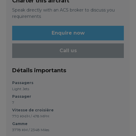
Charter this aircraft
Speak directly with an ACS broker to discuss you
requirements
Enquire now
Call us
Détails importants
Passagers
Light Jets
Passager
7
Vitesse de croisière
770 KM/H / 478 MPH
Gamme
3778 KM / 2348 Miles