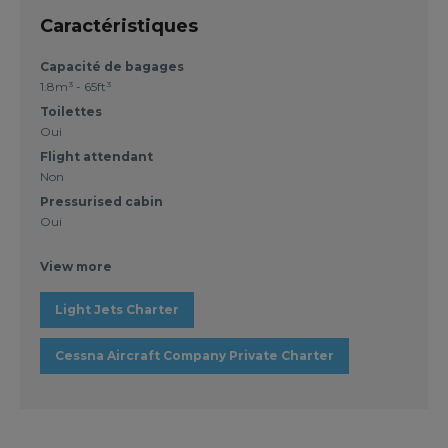
Caractéristiques
Capacité de bagages
1.8m³ - 65ft³
Toilettes
Oui
Flight attendant
Non
Pressurised cabin
Oui
View more
Light Jets Charter
Cessna Aircraft Company Private Charter