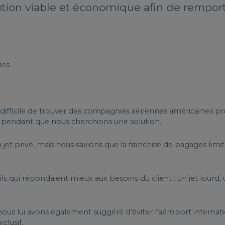
ion viable et économique afin de remporte
les
e difficile de trouver des compagnies aériennes américaines p
 pendant que nous cherchions une solution.
 jet privé, mais nous savions que la franchise de bagages limi
ils qui répondaient mieux aux besoins du client : un jet lour
ous lui avons également suggéré d’éviter l’aéroport internati
clusif.