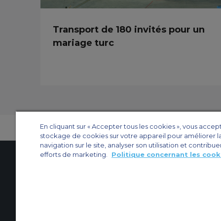
Transport de 180 invités pour un
mariage turc
En cliquant sur « Accepter tous les cookies », vous accep
stockage de cookies sur votre appareil pour améliorer l
navigation sur le site, analyser son utilisation et contribue
efforts de marketing.
Politique concernant les cook
Contactez-nous
À propos d'ACS
Plan de site
Sites web d’ACS
Nos bureau
Protection de la vie privée
Politique concernant les cookies
Paramètres des 
Affrètement privé
Affrètement commercial
Affrètement cargo
Guide des a