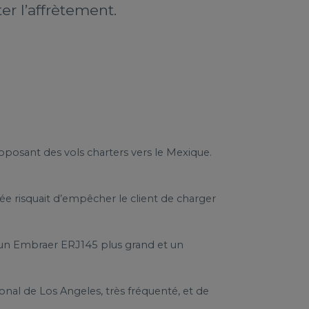
r l’affrètement.
roposant des vols charters vers le Mexique.
tée risquait d’empêcher le client de charger
d, un Embraer ERJ145 plus grand et un
onal de Los Angeles, très fréquenté, et de