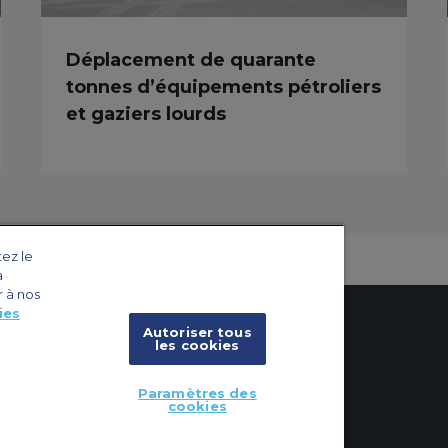
Déplacement de quarante
tonnes d’équipements pétroliers
et gaziers lourds
tez le
a
r à nos
ies
Autoriser tous
les cookies
x
cookies
Paramètres des
cookies
vions