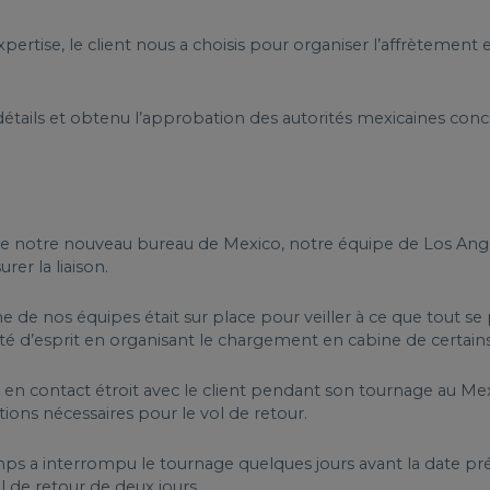
pertise, le client nous a choisis pour organiser l’affrètement
étails et obtenu l’approbation des autorités mexicaines conce
 de notre nouveau bureau de Mexico, notre équipe de Los An
er la liaison.
de nos équipes était sur place pour veiller à ce que tout se
ité d’esprit en organisant le chargement en cabine de certain
s en contact étroit avec le client pendant son tournage au
ations nécessaires pour le vol de retour.
emps a interrompu le tournage quelques jours avant la date pré
l de retour de deux jours.