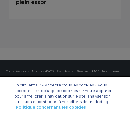
plein essor
Contactez-nous
À propos d'ACS
Plan de site
Sites web d’ACS
Nos bureaux
Protection de la vie privée
Politique concernant les cookies
Paramètres des cookies
En cliquant sur « Accepter tous les cookies », vous
acceptez le stockage de cookies sur votre appareil
Affrètement privé
Affrètement commercial
Affrètement cargo
Guide des avions
pour améliorer la navigation sur le site, analyser son
utilisation et contribuer à nos efforts de marketing.
Politique concernant les cookies
Private Charter App