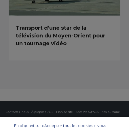
Transport d’une star de la
télévision du Moyen-Orient pour
un tournage vidéo
Contactez-nous
À propos d'ACS
Plan de site
Sites web d’ACS
Nos bureaux
Protection de la vie privée
Politique concernant les cookies
Paramètres des cookies
En cliquant sur « Accepter tous les cookies », vous