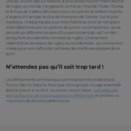
Lors du Tournoi des Six Nations, le plus ancien tournoi international
de rugby au monde, l’Angleterre, la France, l’Irlande, l’Italie, l’Écosse
et le Pays de Galles s’affrontent pour remporter le célèbre trophée
d’argent et s’arroger le titre de champion de l’année. Sur le plan
logistique, chaque équipe joue cinq matchs au total, le vainqueur
étant déterminé par un système de points. La compétition, qui se
déroule sur différents terrains d’Europe occidentale, est l’un des
temps forts du calendrier mondial du rugby. L’événement
rassemble les amateurs de rugby du monde entier, qui viennent en
masse pour voir s’affronter certaines des meilleures équipes de ce
sport.
N’attendez pas qu’il soit trop tard !
Les affrètements commerciaux sont toujours très prisés lors du
Tournoi des Six Nations. Pour que votre groupe voyage ensemble
dans le luxe et le confort, ne prenez aucun risque :
contactez dès
aujourd’hui l’un de nos consultants en affrètement
et profitez au
maximum de cet incroyable tournoi.