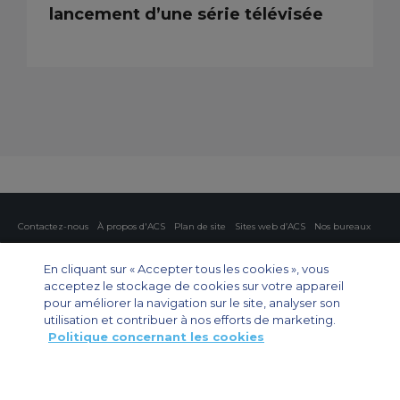
lancement d’une série télévisée
Contactez-nous
À propos d'ACS
Plan de site
Sites web d’ACS
Nos bureaux
Protection de la vie privée
Politique concernant les cookies
Paramètres des cookies
En cliquant sur « Accepter tous les cookies », vous
acceptez le stockage de cookies sur votre appareil
Affrètement privé
Affrètement commercial
Affrètement cargo
Guide des avions
pour améliorer la navigation sur le site, analyser son
utilisation et contribuer à nos efforts de marketing.
Politique concernant les cookies
Private Charter App