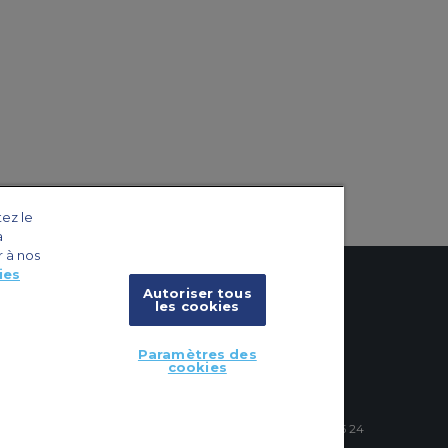
tez le
a
r à nos
ies
Autoriser tous
les cookies
x
cookies
Paramètres des
cookies
vions
4 Schuman Roundabout, 1040 Brussels, Belgium | +32 2 886 15 24