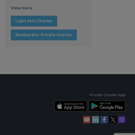
View more
Light Jets Charter
Bombardier Private Charter
Private Charter App