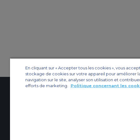
En cliquant sur « Accepter tous les cookies », vous accep
stockage de cookies sur votre appareil pour améliorer l
navigation sur le site, analyser son utilisation et contribue
efforts de marketing.
Politique concernant les cook
Contactez-nous
À propos d'ACS
Plan de site
Sites web d’ACS
Nos bureau
Protection de la vie privée
Politique concernant les cookies
Paramètres des 
Affrètement privé
Affrètement commercial
Affrètement cargo
Guide des a
© 2026 ACS Air Charter Brussels S.R.L, Levels 0, 5 & 6, Schuman 3, 2-