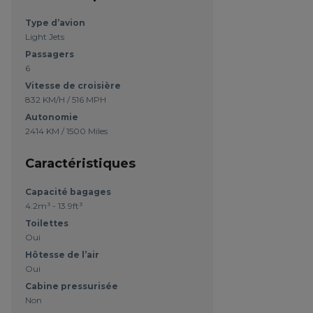
Type d’avion
Light Jets
Passagers
6
Vitesse de croisière
832 KM/H / 516 MPH
Autonomie
2414 KM / 1500 Miles
Caractéristiques
Capacité bagages
4.2m³ - 13.9ft³
Toilettes
Oui
Hôtesse de l’air
Oui
Cabine pressurisée
Non