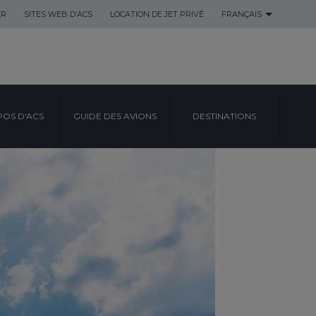
ER
SITES WEB D’ACS
LOCATION DE JET PRIVÉ
FRANÇAIS
POS D'ACS
GUIDE DES AVIONS
DESTINATIONS