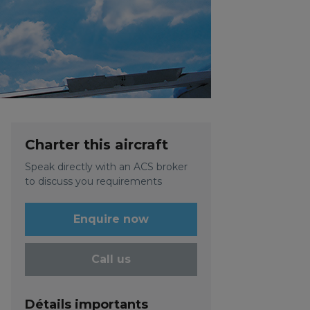
Charter this aircraft
Speak directly with an ACS broker
to discuss you requirements
Enquire now
Call us
Détails importants